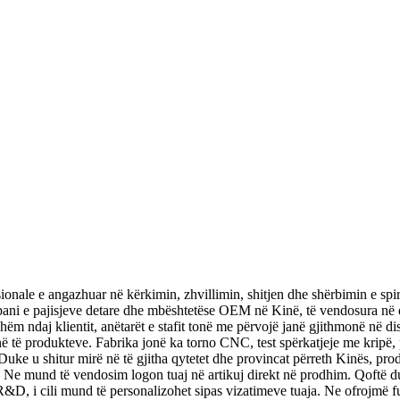
nale e angazhuar në kërkimin, zhvillimin, shitjen dhe shërbimin e spira
ompani e pajisjeve detare dhe mbështetëse OEM në Kinë, të vendosura në
sshëm ndaj klientit, anëtarët e stafit tonë me përvojë janë gjithmonë në di
në të produkteve. Fabrika jonë ka torno CNC, test spërkatjeje me kripë, p
uke u shitur mirë në të gjitha qytetet dhe provincat përreth Kinës, produ
Ne mund të vendosim logon tuaj në artikuj direkt në prodhim. Qoftë d
 R&D, i cili mund të personalizohet sipas vizatimeve tuaja. Ne ofrojmë