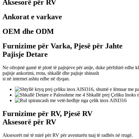
Aksesorë për RV
Ankorat e varkave
OEM dhe ODM
Furnizime për Varka, Pjesë për Jahte
Pajisje Detare
Ne ofrojmë gamë të plotë të pajisjeve për anije, duke përfshirë edhe kl
pajisje ankorimi, rrota, shkallë dhe pajisje shinash
si në internet ashtu edhe në dyqan.
Furnizime për RV, Pjesë RV
Aksesorë për RV
Aksesorët më të mirë për RV për aventurën tuaj të radhës në rrugë.