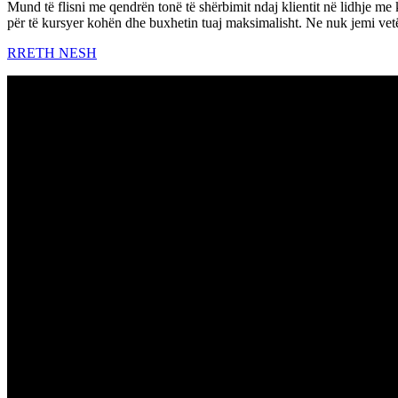
Mund të flisni me qendrën tonë të shërbimit ndaj klientit në lidhje me k
për të kursyer kohën dhe buxhetin tuaj maksimalisht. Ne nuk jemi vetë
RRETH NESH