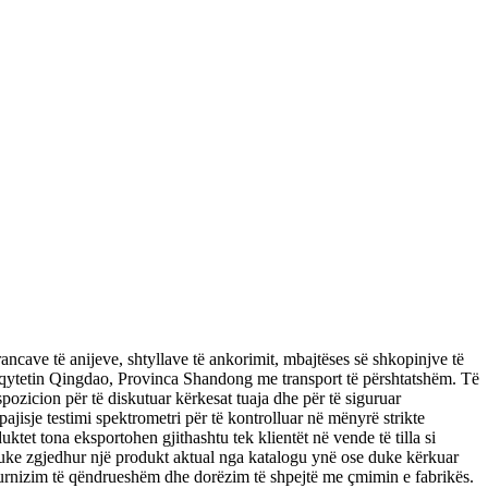
ncave të anijeve, shtyllave të ankorimit, mbajtëses së shkopinjve të
 qytetin Qingdao, Provinca Shandong me transport të përshtatshëm. Të
spozicion për të diskutuar kërkesat tuaja dhe për të siguruar
ajisje testimi spektrometri për të kontrolluar në mënyrë strikte
ktet tona eksportohen gjithashtu tek klientët në vende të tilla si
uke zgjedhur një produkt aktual nga katalogu ynë ose duke kërkuar
 furnizim të qëndrueshëm dhe dorëzim të shpejtë me çmimin e fabrikës.